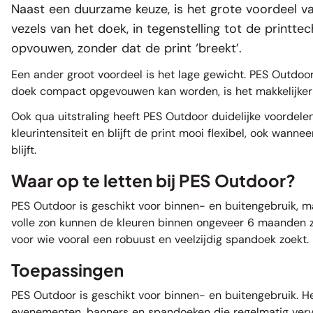
Naast een duurzame keuze, is het grote voordeel va
vezels van het doek, in tegenstelling tot de print
opvouwen, zonder dat de print ‘breekt’.
Een ander groot voordeel is het lage gewicht. PES Outdoo
doek compact opgevouwen kan worden, is het makkelijker 
Ook qua uitstraling heeft PES Outdoor duidelijke voordelen
kleurintensiteit en blijft de print mooi flexibel, ook wa
blijft.
Waar op te letten bij PES Outdoor?
PES Outdoor is geschikt voor binnen- en buitengebruik, maa
volle zon kunnen de kleuren binnen ongeveer 6 maanden zi
voor wie vooral een robuust en veelzijdig spandoek zoekt.
Toepassingen
PES Outdoor is geschikt voor binnen- en buitengebruik. Het
evenementen, banners en spandoeken die regelmatig ver