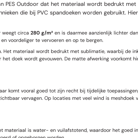
n PES Outdoor dat het materiaal wordt bedrukt met su
technieken die bij PVC spandoeken worden gebruikt. H
r weegt circa
280 g/m²
en is daarmee aanzienlijk lichter d
en voordeliger te vervoeren en op te bergen.
. Het materiaal wordt bedrukt met sublimatie, waarbij de ink
nneer het doek wordt gevouwen. De matte afwerking voorkomt hi
r komt vooral goed tot zijn recht bij tijdelijke toepassingen
chtbaar vervagen. Op locaties met veel wind is meshdoek vaa
 materiaal is water- en vuilafstotend, waardoor het goed inze
voerd of opgeborgen worden.